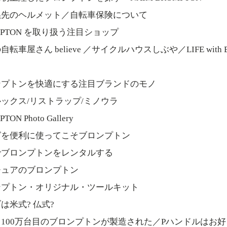
ぬ先のヘルメット／自転車保険について
MPTON を取り扱う注目ショップ
車屋さん believe ／サイクルハウスしぶや／LIFE with BICY
ンプトンを快適にする注目ブランドのモノ
ックス/リストラップ/ミノウラ
TON Photo Gallery
グを便利に使ってこそブロンプトン
でブロンプトンをレンタルする
チュアのブロンプトン
ンプトン・オリジナル・ツールキット
は米式? 仏式?
100万台目のブロンプトンが製造された／Pハンドルはお好