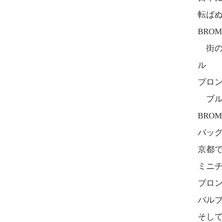
転ば
BRO
街の自転
ル
ブロ
ブル
BROMP
バッ
京都
ミニ
ブロ
バルブ
そして