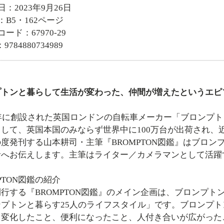
日：2023年9月26日
：B5・162ページ
ード：67970-29
9784880734989
プトンと暮らして生活が変わった、仲間が増えたというエピ
年に創設された英国ロンドンの自転車メーカー「ブロンプト
として、英国本国のみならず世界中に100万台が出荷され、
度発刊する山本耕司・主筆『BROMPTON図鑑』はブロ
者へお伝えします。主筆はライター／カメラマンとして活躍
MPTON図鑑の紹介
する『BROMPTON図鑑』のメイン企画は、ブロンプト
ンプトンと暮らす25人のライフスタイル」です。ブロンプ
て変化したこと、便利になったこと、人付き合いが広がった