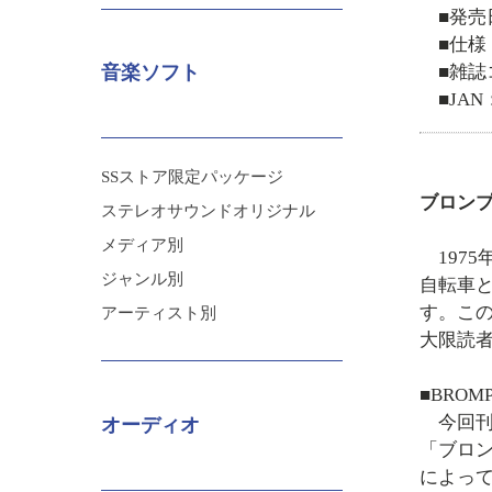
■発売
■仕様
■雑誌コ
音楽ソフト
■JAN：
SSストア限定パッケージ
ブロン
ステレオサウンドオリジナル
メディア別
1975
ジャンル別
自転車
す。この
アーティスト別
大限読
■BRO
今回刊行
オーディオ
「ブロ
によっ