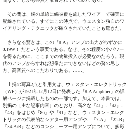
間なく、しかも整然と配置されているのである。
その間は、銅の単線に綿被覆を施したワイアーで確実に
配線されている。すでにこの時点で、ウェスタン独自のワ
イアリング・テクニックが確立されていたことも驚きだ。
さらなる驚きは、この『8-A』アンプの出力がわずかに
0.19W！ だという事実である。なぜ、その程度の小パワー
を得るために、ここまでの物量投入が必要なのだろう。現
代のアンプからすれば想像だにできないほどの贅の尽し
方、高音質へのこだわりである。……」
上掲の写真2点と引用文は、ウェスタン・エレクトリック
（WE）が1921年12月12日に発表した『8-A Amplifier』の詳
解ページに掲載したものの一部です。加えて、本書では、
別掲の［主な記事内容］のとおり、高名な『41』-『42』-
『43』をはじめ『86』や『91』など、ウェスタン・エレク
トリックの代表的なシアター用アンプや、『7-A』『25-B』
『34-A/B』などのコンシューマー用アンプについて、多彩