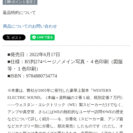
[
80
ポイント進呈 ]
返品特約について
商品についてのお問い合わせ
■発売日：2022年6月17日
■仕様：B5判274ページ／メイン写真・４色印刷（図版
等・１色印刷）
■ISBN：9784880734774
※本書は、弊社が2005年に発刊した豪華上製本『WESTERN
ELECTRIC SOUND』（本編＋資料編の２冊１組、税別定価７万円）
――ウェスタン・エレクトリック（WE）製スピーカーだけでなく、
アンプや真空管、さらにはWEの熱狂的なユーザー訪問やWEの歴史
などについて詳しく紹介――を、分冊化（スピーカー篇、アンプ篇
などカテゴリー別に分冊し、順次発売）したものです（ただし、オ