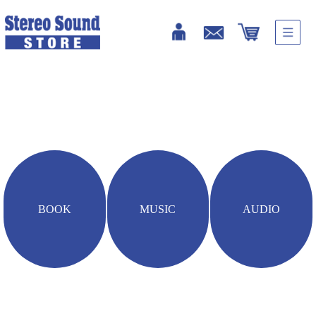
HOME
雑誌・書籍
Western Electric Sound Part-2［アンプ篇］
BOOK
MUSIC
AUDIO