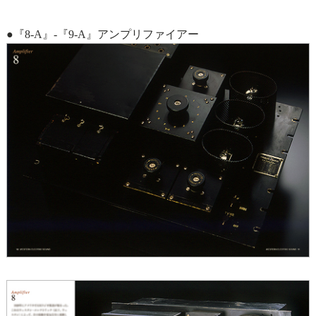
●『8-A』-『9-A』アンプリファイアー