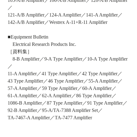
105-A/B Amplifier／106-A/B Amplifier／120-A/B Amplifier
／
121-A/B Amplifier／124-A Amplifier／141-A Amplifier／
142-A/B Amplifier／Westrex A-11+R-11 Amplifier
■Equipment Bulletin
Electrical Research Products Inc.
［資料集］
8-B Amplifier／9-A Type Amplifier／10-A Type Amplifier
／
11-A Amplifier／41 Type Amplifier／42 Type Amplifier／
43 Type Amplifier／46 Type Amplifier／55-A Amplifier／
57-A Amplifier／59 Type Amplifier／60-A Amplifier／
61-A Amplifier／62-A Amplifier／86 Type Amplifier／
1086-B Amplifier／87 Type Amplifier／91 Type Amplifier／
92-B Amplifier／95-A/TA-7388 Amplifier Set／
TA-7467-A Amplifier／TA-7477 Amplifier