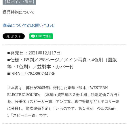
[
80
ポイント進呈 ]
返品特約について
商品についてのお問い合わせ
■発売日：2021年12月17日
■仕様：B5判／258ページ／メイン写真・4色刷（図版
等・1色刷）／並製本・カバー付
■ISBN：9784880734736
※本書は、弊社が2005年に発刊した豪華上製本『WESTERN
ELECTRIC SOUND』（本編＋資料編の２冊１組、税別定価７万円）
を、分冊化（スピーカー篇、アンプ篇、真空管篇などカテゴリー別
に分冊し、順次発売予定）したものです。第１弾が、今回のPart-
1「スピーカー篇」です。