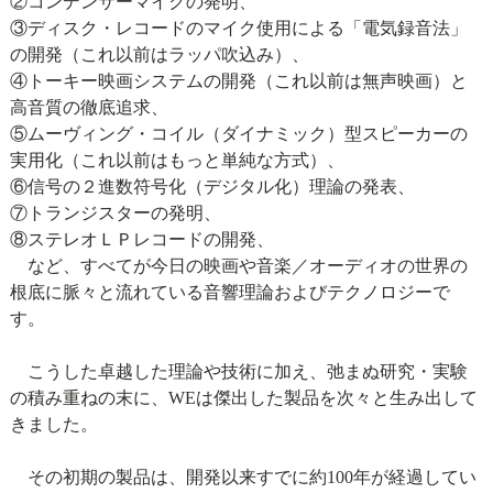
②コンデンサーマイクの発明、
③ディスク・レコードのマイク使用による「電気録音法」
の開発（これ以前はラッパ吹込み）、
④トーキー映画システムの開発（これ以前は無声映画）と
高音質の徹底追求、
⑤ムーヴィング・コイル（ダイナミック）型スピーカーの
実用化（これ以前はもっと単純な方式）、
⑥信号の２進数符号化（デジタル化）理論の発表、
⑦トランジスターの発明、
⑧ステレオＬＰレコードの開発、
など、すべてが今日の映画や音楽／オーディオの世界の
根底に脈々と流れている音響理論およびテクノロジーで
す。
こうした卓越した理論や技術に加え、弛まぬ研究・実験
の積み重ねの末に、WEは傑出した製品を次々と生み出して
きました。
その初期の製品は、開発以来すでに約100年が経過してい