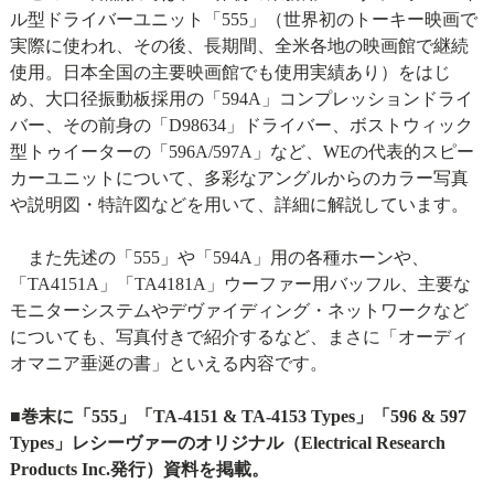
ル型ドライバーユニット「555」（世界初のトーキー映画で
実際に使われ、その後、長期間、全米各地の映画館で継続
使用。日本全国の主要映画館でも使用実績あり）をはじ
め、大口径振動板採用の「594A」コンプレッションドライ
バー、その前身の「D98634」ドライバー、ボストウィック
型トゥイーターの「596A/597A」など、WEの代表的スピー
カーユニットについて、多彩なアングルからのカラー写真
や説明図・特許図などを用いて、詳細に解説しています。
また先述の「555」や「594A」用の各種ホーンや、
「TA4151A」「TA4181A」ウーファー用バッフル、主要な
モニターシステムやデヴァイディング・ネットワークなど
についても、写真付きで紹介するなど、まさに「オーディ
オマニア垂涎の書」といえる内容です。
■巻末に「555」「TA-4151 & TA-4153 Types」「596 & 597
Types」レシーヴァーのオリジナル（Electrical Research
Products Inc.発行）資料を掲載。