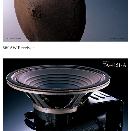
560AW Receiver