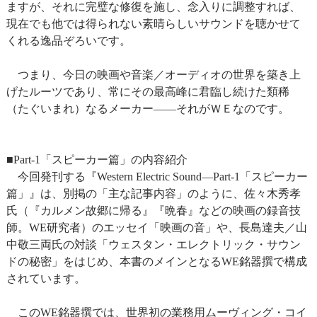
ますが、それに完璧な修復を施し、念入りに調整すれば、
現在でも他では得られない素晴らしいサウンドを聴かせて
くれる逸品ぞろいです。
つまり、今日の映画や音楽／オーディオの世界を築き上
げたルーツであり、常にその最高峰に君臨し続けた類稀
（たぐいまれ）なるメーカー――それがＷＥなのです。
■Part-1「スピーカー篇」の内容紹介
今回発刊する『Western Electric Sound―Part-1「スピーカー
篇」』は、別掲の「主な記事内容」のように、佐々木秀孝
氏（『カルメン故郷に帰る』『晩春』などの映画の録音技
師。WE研究者）のエッセイ「映画の音」や、長島達夫／山
中敬三両氏の対談「ウェスタン・エレクトリック・サウン
ドの秘密」をはじめ、本書のメインとなるWE銘器撰で構成
されています。
このWE銘器撰では、世界初の業務用ムーヴィング・コイ