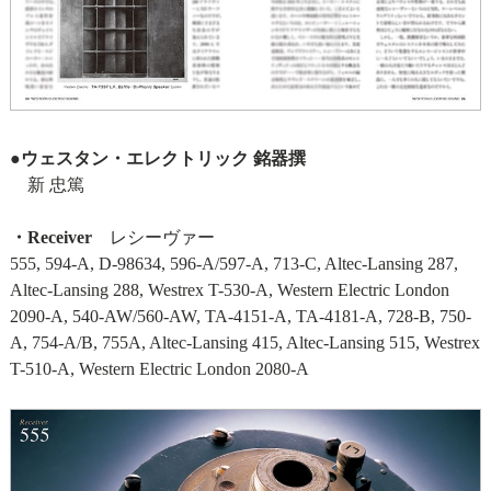
●ウェスタン・エレクトリック 銘器撰
新 忠篤
・Receiver
レシーヴァー
555, 594-A, D-98634, 596-A/597-A, 713-C, Altec-Lansing 287,
Altec-Lansing 288, Westrex T-530-A, Western Electric London
2090-A, 540-AW/560-AW, TA-4151-A, TA-4181-A, 728-B, 750-
A, 754-A/B, 755A, Altec-Lansing 415, Altec-Lansing 515, Westrex
T-510-A, Western Electric London 2080-A