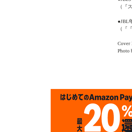
（『ス
●JBL
（『『J
Cover 
Photo 