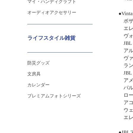
マイ・ハンディクラフト
オーディオアクセサリー
●Vinta
ボザーク
エレク
ヴォイト
ライフスタイル雑貨
JBL 
アル
ヴァイ
防災グッズ
ランシ
JBL
文房具
アメリ
カレンダー
パルメ
ローサー
プレミアムフォトシリーズ
アコース
ウェス
エレク
●JB