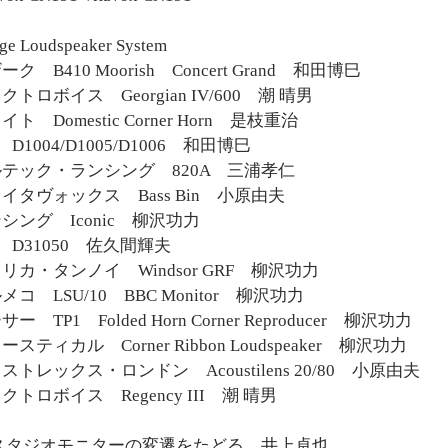
ge Loudspeaker System
 B410 Moorish Concert Grand 和田博巳
トロボイス Georgian IV/600 潮 晴男
 Domestic Corner Horn 是枝重治
D1004/D1005/D1006 和田博巳
テック・ランシング 820A 三浦孝仁
タヴォックス Bass Bin 小原由夫
ング Iconic 柳沢功力
 D31050 佐久間輝夫
カ・タンノイ Windsor GRF 柳沢功力
コ LSU/10 BBC Monitor 柳沢功力
 TP1 Folded Horn Corner Reproducer 柳沢功力
ティカル Corner Ribbon Loudspeaker 柳沢功力
トレックス・ロンドン Acoustilens 20/80 小原由夫
トロボイス Regency III 潮 晴男
Lスタジオモニターの変遷をたどる 井上卓也