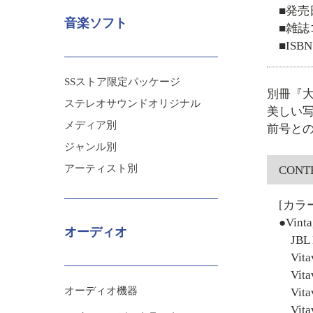
■発売
音楽ソフト
■雑誌コ
■ISB
SSストア限定パッケージ
別冊『大
ステレオサウンドオリジナル
美しい
メディア別
前号との
ジャンル別
アーティスト別
CONT
[カラ
●Vinta
オーディオ
JBL D
Vitav
Vitav
オーディオ機器
Vitav
Vitav