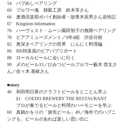
54 パブめしペアリング
60 ブルワー魂 雑穀工房 鈴木等さん
66 麦酒倶楽部ポパイ創始者・故青木辰男さん追悼記
67 Kingdom Information
76 ハーヴェスト・ムーン園田智子の無限ペアリング
78 ビアアミューズメント／6年4組 渋谷分校
82 奥深きペアリングの世界 にんにく料理編
86 BK特派員のビアパブリポート
88 ローカルビールに会いに行く
90 〆のビール33／ひみつビールブルワー藪木 啓太さ
ん／佐々木 基岐さん
■story
46 和田明日香のクラフトビールをとことん学ぶ
§1 COEDO BREWERY THE RESTAURANT
プロが奏でるビールと料理のハーモニーを学ぶ
60 真鍋かをりの「旅先ビール」49／海外でのハプニ
ングも、ビールがあれば楽しい思い出に