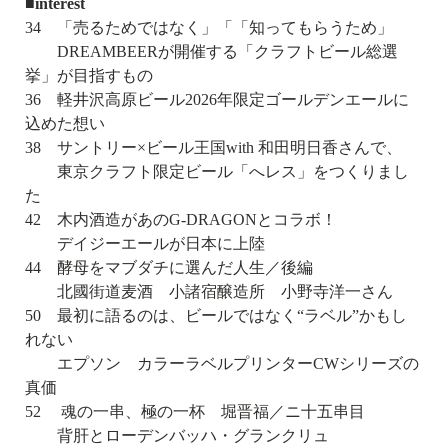
■interest
34 「売るためではなく」「「知ってもらうため」
DREAMBEERが開催する「クラフトビール総選
挙」が目指すもの
36 軽井沢高原ビール2026年限定ゴールデンエールに
込めた想い
38 サントリー×ビール王国with 和田明日香さんで、
東京クラフト限定ビール「へレス」をつくりまし
た
42 木内酒造があのG-DRAGONとコラボ！
デイジーエールが日本に上陸
44 酵母をマブダチに選んだ人生／後編
北國街道麦酒 小諸宿醸造所 小野寺洋一さん
50 最初に語るのは、ビールではなく“ラベル”かもし
れない
エプソン カラーラベルプリンターCWシリーズの
真価
52 魂の一串、極の一杯 堀晋福／ニ十五串目
背肝とローデンバッハ・グランクリュ