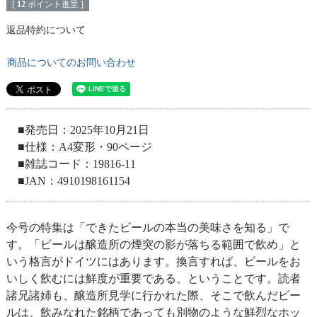
[
12
ポイント進呈 ]
返品特約について
商品についてのお問い合わせ
■発売日：2025年10月21日
■仕様：A4変形・90ページ
■雑誌コード：19816-11
■JAN：4910198161154
今号の特集は「できたビールの本当の美味さを知る」で
す。「ビールは醸造所の煙突の影が落ちる範囲で飲め」と
いう格言がドイツにはあります。換言すれば、ビールをお
いしく飲むには鮮度が重要である、ということです。読者
諸兄諸姉も、醸造所見学に行かれた際、そこで飲んだビー
ルは、飲みなれた銘柄であっても別物のような鮮烈なホッ