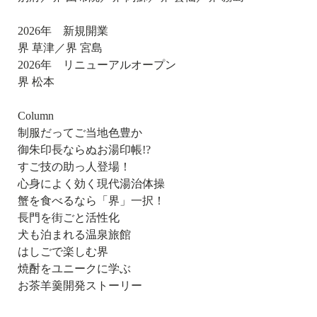
2026年 新規開業
界 草津／界 宮島
2026年 リニューアルオープン
界 松本
Column
制服だってご当地色豊か
御朱印長ならぬお湯印帳!?
すご技の助っ人登場！
心身によく効く現代湯治体操
蟹を食べるなら「界」一択！
長門を街ごと活性化
犬も泊まれる温泉旅館
はしごで楽しむ界
焼酎をユニークに学ぶ
お茶羊羹開発ストーリー