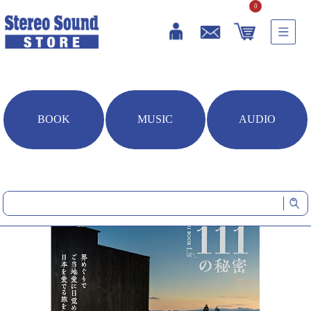
0
BOOK
MUSIC
AUDIO
HOME
雑誌・書籍
星野リゾート 界 111の秘密