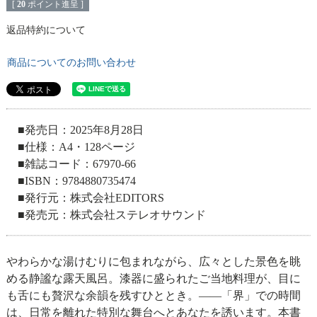
[
20
ポイント進呈 ]
返品特約について
商品についてのお問い合わせ
■発売日：2025年8月28日
■仕様：A4・128ページ
■雑誌コード：67970-66
■ISBN：9784880735474
■発行元：株式会社EDITORS
■発売元：株式会社ステレオサウンド
やわらかな湯けむりに包まれながら、広々とした景色を眺
める静謐な露天風呂。漆器に盛られたご当地料理が、目に
も舌にも贅沢な余韻を残すひととき。――「界」での時間
は、日常を離れた特別な舞台へとあなたを誘います。本書