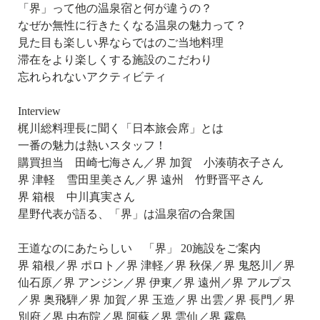
「界」って他の温泉宿と何が違うの？
なぜか無性に行きたくなる温泉の魅力って？
見た目も楽しい界ならではのご当地料理
滞在をより楽しくする施設のこだわり
忘れられないアクティビティ
Interview
梶川総料理長に聞く「日本旅会席」とは
一番の魅力は熱いスタッフ！
購買担当 田崎七海さん／界 加賀 小湊萌衣子さん
界 津軽 雪田里美さん／界 遠州 竹野晋平さん
界 箱根 中川真実さん
星野代表が語る、「界」は温泉宿の合衆国
王道なのにあたらしい 「界」 20施設をご案内
界 箱根／界 ポロト／界 津軽／界 秋保／界 鬼怒川／界
仙石原／界 アンジン／界 伊東／界 遠州／界 アルプス
／界 奥飛騨／界 加賀／界 玉造／界 出雲／界 長門／界
別府／界 由布院／界 阿蘇／界 雲仙／界 霧島