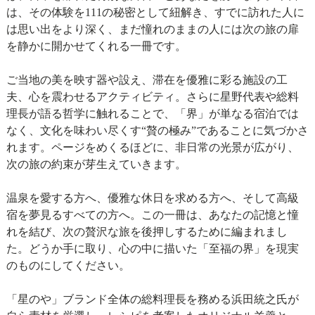
は、その体験を111の秘密として紐解き、すでに訪れた人に
は思い出をより深く、まだ憧れのままの人には次の旅の扉
を静かに開かせてくれる一冊です。
ご当地の美を映す器や設え、滞在を優雅に彩る施設の工
夫、心を震わせるアクティビティ。さらに星野代表や総料
理長が語る哲学に触れることで、「界」が単なる宿泊では
なく、文化を味わい尽くす“贅の極み”であることに気づかさ
れます。ページをめくるほどに、非日常の光景が広がり、
次の旅の約束が芽生えていきます。
温泉を愛する方へ、優雅な休日を求める方へ、そして高級
宿を夢見るすべての方へ。この一冊は、あなたの記憶と憧
れを結び、次の贅沢な旅を後押しするために編まれまし
た。どうか手に取り、心の中に描いた「至福の界」を現実
のものにしてください。
「星のや」ブランド全体の総料理長を務める浜田統之氏が