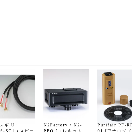
スギ U・
N2Factory / N2-
Purifair PF-R
OS-SC1（スピー
PEQ [エレキット
01 [アナログ