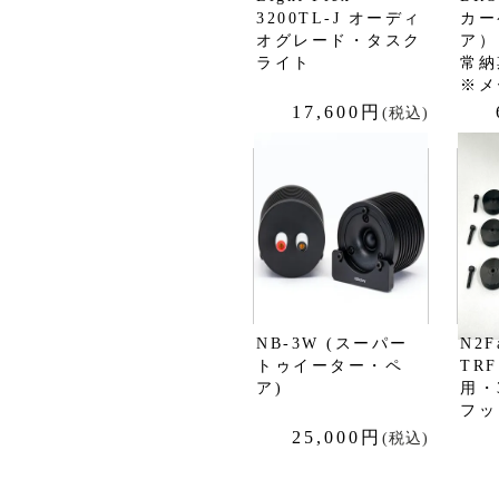
3200TL-J オーディ
カー
オグレード・タスク
ア）
ライト
常
※メ
17,600円
(税込)
NB-3W (スーパー
N2F
トゥイーター・ペ
TRF
ア)
用・
フッ
25,000円
(税込)