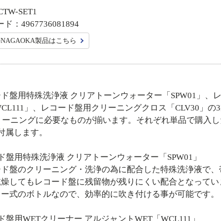
TW-SET1
ド：4967736081894
NAGAOKA製品はこちら
盤用特殊洗浄液 クリアトーンウォーター「SPW01」、レ
WCL111」、レコード盤用クリーニングクロス「CLV30
クリーニングに必要なものが揃います。それぞれ単品で購入
付属します。
ド盤用特殊洗浄液 クリアトーンウォーター「SPW01」
ード盤のクリーニング・洗浄の為に配合した特殊洗浄液で、
乾燥してもレコード盤に残留物が残りにくい配合となってい
レー式のボトルなので、効率的に吹き付ける事が可能です。
ド盤用WETクリーナー アルジャントWET「WCL111」