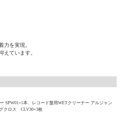
着力を実現。
抑えています。
 SPW01×1本、レコード盤用WETクリーナー アルジャン
グクロス CLV30×3枚