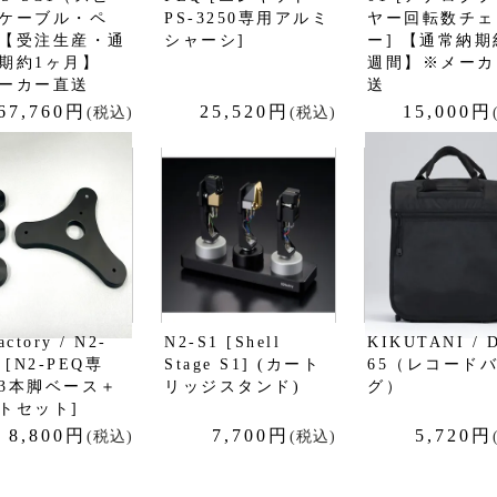
ケーブル・ペ
PS-3250専用アルミ
ヤー回転数チェ
【受注生産・通
シャーシ]
ー] 【通常納期
納期約1ヶ月】
週間】※メーカ
ーカー直送
送
67,760円
25,520円
15,000円
(税込)
(税込)
actory / N2-
N2-S1 [Shell
KIKUTANI / 
 [N2-PEQ専
Stage S1] (カート
65（レコード
3本脚ベース＋
リッジスタンド)
グ）
トセット]
8,800円
7,700円
5,720円
(税込)
(税込)