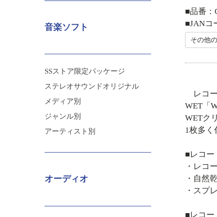
■品番：C
■JANコー
音楽ソフト
その他の
SSストア限定パッケージ
ステレオサウンドオリジナル
レコード
メディア別
WET「
ジャンル別
WET
1枚多く
アーティスト別
■レコー
・レコ
・自然
オーディオ
・スプ
■レコー