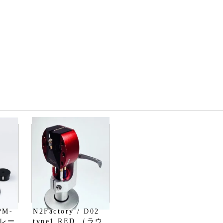
PM-
N2Factory / D02
プレー
type1 RED （ラウ