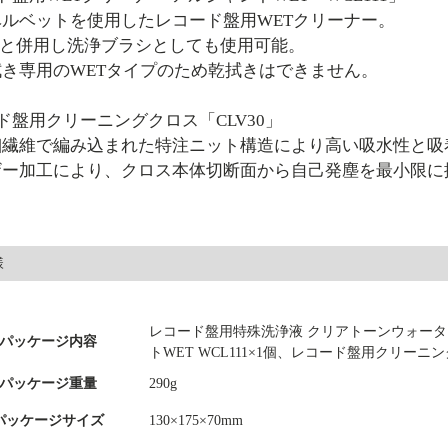
ルベットを使用したレコード盤用WETクリーナー。
01と併用し洗浄ブラシとしても使用可能。
き専用のWETタイプのため乾拭きはできません。
ド盤用クリーニングクロス「CLV30」
細繊維で編み込まれた特注ニット構造により高い吸水性と吸
ザー加工により、クロス本体切断面から自己発塵を最小限に
様
レコード盤用特殊洗浄液 クリアトーンウォーター
パッケージ内容
トWET WCL111×1個、レコード盤用クリーニン
パッケージ重量
290g
パッケージサイズ
130×175×70mm