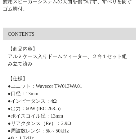
愛用スピーカーシステムの天面を傷つけず、すべりを防ぐ
ゴム脚付。
CONTENTS
【商品内容】
アルミケース入りドームツィーター、２台１セット組
み立て済み
【仕様】
●ユニット：Wavecor TW013WA01
●口径：13mm
●インピーダンス：4Ω
●出力：60W (IEC 268-5)
●ボイスコイル径：13mm
●リアクタンス（Re）：2.9Ω
●周波数レンジ：5k～50kHz
●fs：1.3kHz