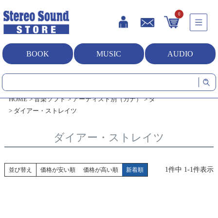
0
BOOK
MUSIC
AUDIO
HOME
音楽ソフト
アーティスト別（カナ）
タ
ダイアー・ストレイツ
ダイアー・ストレイツ
1
件中
1
-
1
件表示
並び替え
価格が安い順
価格が高い順
新着順