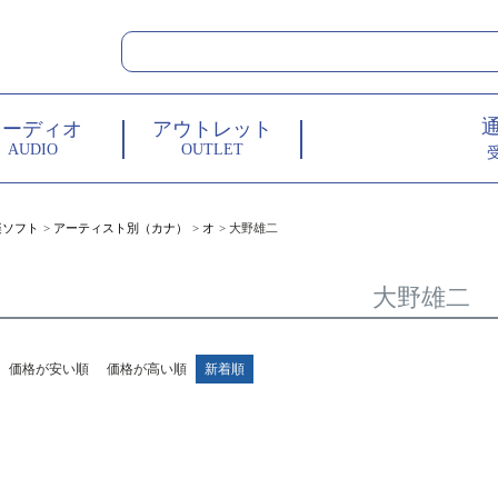
オーディオ
アウトレット
AUDIO
OUTLET
楽ソフト
アーティスト別（カナ）
オ
大野雄二
大野雄二
価格が安い順
価格が高い順
新着順