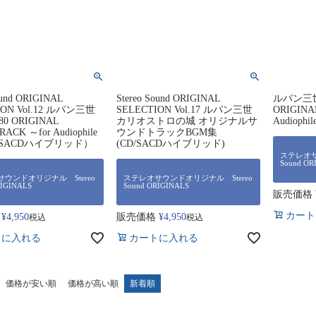
ound ORIGINAL
Stereo Sound ORIGINAL
ルパン三世 
ION Vol.12 ルパン三世
SELECTION Vol.17 ルパン三世
ORIGINA
80 ORIGINAL
カリオストロの城 オリジナルサ
Audiophil
ACK ～for Audiophile
ウンドトラックBGM集
/SACDハイブリッド）
(CD/SACDハイブリッド)
ステレオサ
Sound OR
ウンドオリジナル Stereo
ステレオサウンドオリジナル Stereo
RIGINALS
Sound ORIGINALS
販売価格
カート
¥
4,950
販売価格
¥
4,950
税込
税込
トに入れる
カートに入れる
価格が安い順
価格が高い順
新着順