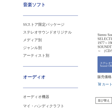
音楽ソフト
SSストア限定パッケージ
ステレオサウンドオリジナル
Stereo S
SELECT
メディア別
1977～19
SOUNDTR
ジャンル別
～ （CD
アーティスト別
ステレオサ
Sound O
オーディオ
販売価格
カー
オーディオ機器
並び替え
マイ・ハンディクラフト