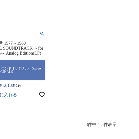
1977～1980
L SOUNDTRACK ～for
e～ Analog Edition(LP)
ウンドオリジナル Stereo
IGINALS
¥
12,100
税込
に入れる
3
件中
1
-
3
件表示