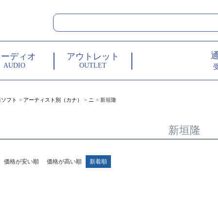
オーディオ
アウトレット
AUDIO
OUTLET
楽ソフト
アーティスト別（カナ）
ニ
新垣隆
新垣隆
価格が安い順
価格が高い順
新着順