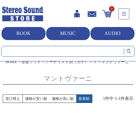
0
BOOK
MUSIC
AUDIO
HOME
音楽ソフト
アーティスト別（カナ）
マ
マントヴァーニ
マントヴァーニ
1
件中
1
-
1
件表示
並び替え
価格が安い順
価格が高い順
新着順