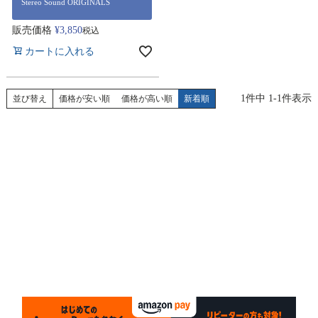
Stereo Sound ORIGINALS
販売価格
¥
3,850
税込
カートに入れる
1
件中
1
-
1
件表示
並び替え
価格が安い順
価格が高い順
新着順