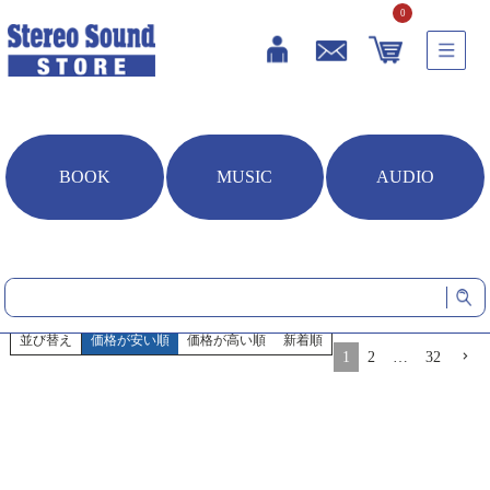
0
BOOK
MUSIC
AUDIO
HOME
商品一覧
商品一覧
622
件中
1
-
20
件表示
並び替え
価格が安い順
価格が高い順
新着順
1
2
…
32