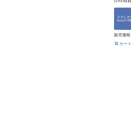
(DSD収録
ステレオサ
Sound O
販売価格
カー