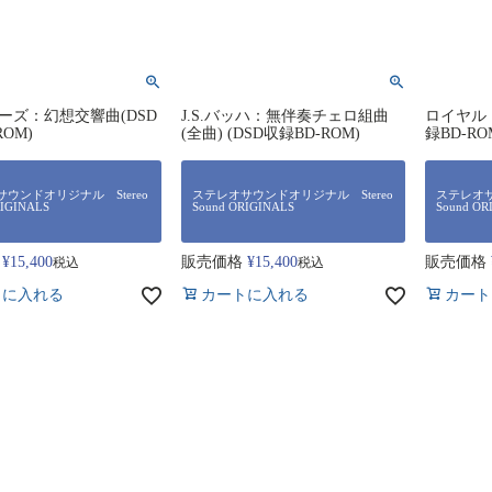
ーズ：幻想交響曲(DSD
J.S.バッハ：無伴奏チェロ組曲
ロイヤル
ROM)
(全曲) (DSD収録BD-ROM)
録BD-RO
ウンドオリジナル Stereo
ステレオサウンドオリジナル Stereo
ステレオサ
RIGINALS
Sound ORIGINALS
Sound OR
¥
15,400
販売価格
¥
15,400
販売価格
税込
税込
トに入れる
カートに入れる
カート