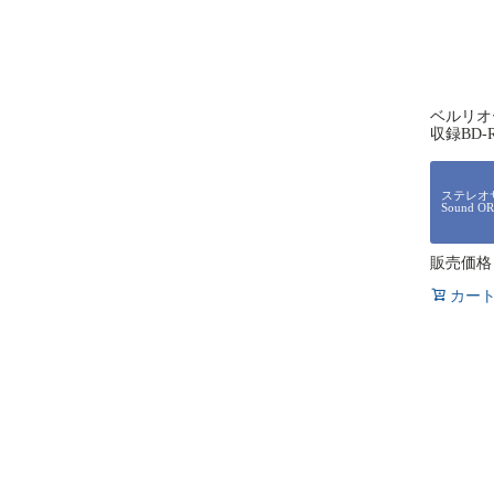
ベルリオ
収録BD-
ステレオサ
Sound O
販売価格
カー