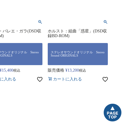
・バレエ・ガラ(DSD収
ホルスト：組曲「惑星」(DSD収
M)
録BD-ROM)
ウンドオリジナル Stereo
ステレオサウンドオリジナル Stereo
IGINALS
Sound ORIGINALS
¥
15,400
販売価格
¥
13,200
税込
税込
に入れる
カートに入れる