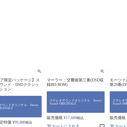
トア限定パッケージ】ス
マーラー：交響曲第三番(DSD収
モーツァ
ウンド・DSDクラシッ
録BD-ROM)
第29番(D
ション
ステレオサウンドオリジナル Stereo
ステレオサ
Sound ORIGINALS
Sound OR
ウンドオリジナル Stereo
RIGINALS
販売価格
¥
17,600
販売価格
税込
定特価
¥
99,800
税込
カートに入れる
カート