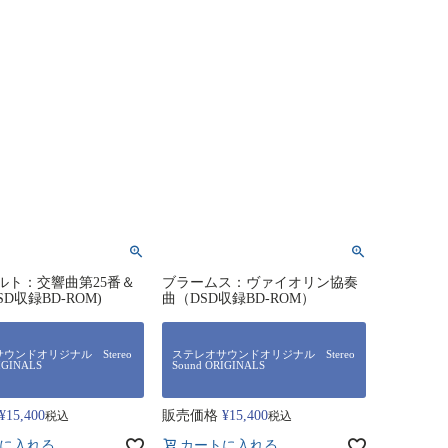
ルト：交響曲第25番＆
ブラームス：ヴァイオリン協奏
SD収録BD-ROM)
曲（DSD収録BD-ROM）
ウンドオリジナル Stereo
ステレオサウンドオリジナル Stereo
IGINALS
Sound ORIGINALS
¥
15,400
販売価格
¥
15,400
税込
税込
に入れる
カートに入れる