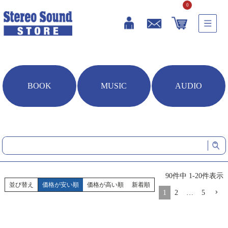
0
BOOK
MUSIC
AUDIO
HOME
音楽ソフト
ステレオサウンド オリジナル音楽ソフト
ジャンル別
ポップス／ロック
ポップス／ロック
90
件中
1
-
20
件表示
並び替え
価格が安い順
価格が高い順
新着順
1
2
…
5