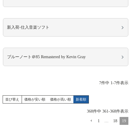
新入荷-仕入音楽ソフト
ブルーノート＠85 Remastered by Kevin Gray
7
件中
1
-
7
件表示
並び替え
価格が安い順
価格が高い順
新着順
368
件中
361
-
368
件表示
1
…
18
19