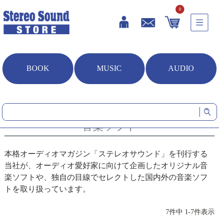
0
BOOK
MUSIC
AUDIO
HOME
音楽ソフト
音楽ソフト
本格オーディオマガジン「ステレオサウンド」を刊行する
当社が、オーディオ愛好家に向けて企画したオリジナル音
楽ソフトや、独自の目線でセレクトした国内外の音楽ソフ
トを取り扱っています。
7
件中
1
-
7
件表示