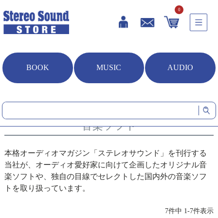
0
BOOK
MUSIC
AUDIO
HOME
音楽ソフト
音楽ソフト
本格オーディオマガジン「ステレオサウンド」を刊行する
当社が、オーディオ愛好家に向けて企画したオリジナル音
楽ソフトや、独自の目線でセレクトした国内外の音楽ソフ
トを取り扱っています。
7
件中
1
-
7
件表示