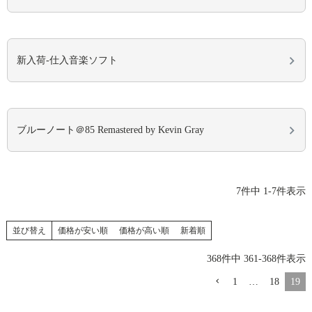
新入荷-仕入音楽ソフト
ブルーノート＠85 Remastered by Kevin Gray
7
件中
1
-
7
件表示
並び替え
価格が安い順
価格が高い順
新着順
368
件中
361
-
368
件表示
1
…
18
19