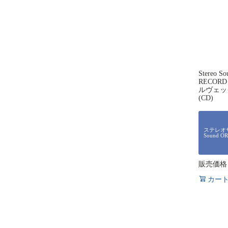
Stereo 
RECOR
ルヴェッ
(CD)
ステレオサ
Sound O
販売価格
カー