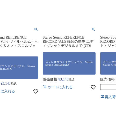
Sound REFERENCE
Stereo Sound REFERENCE
Stereo S
D Vol.6 ヴィルヘルム・ヘ
RECORD Vol.5 録音の歴史 エデ
RECORD
ク＆オノ・スコルツェ
ィソンからデジタルまで (CD)
ト・ジャズ
ステレオサウンドオリジナル Stereo
ステレオサ
Sound ORIGINALS
Sound OR
ウンドオリジナル Stereo
RIGINALS
販売価格
¥
3,143
販売価格
税込
¥
3,143
税込
カートに入れる
トに入れる
再入荷