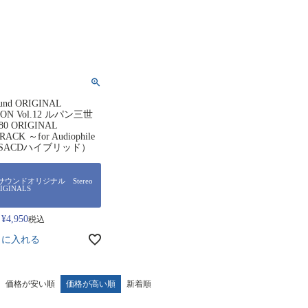
ound ORIGINAL
ION Vol.12 ルパン三世
80 ORIGINAL
ACK ～for Audiophile
/SACDハイブリッド）
ウンドオリジナル Stereo
RIGINALS
¥
4,950
税込
トに入れる
価格が安い順
価格が高い順
新着順