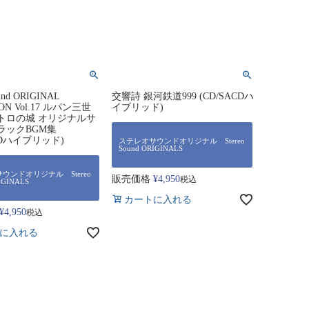
ound ORIGINAL
交響詩 銀河鉄道999 (CD/SACDハ
ION Vol.17 ルパン三世
イブリッド)
トロの城 オリジナルサ
ラックBGM集
ACDハイブリッド)
ステレオサウンドオリジナル Stereo
Sound ORIGINALS
ウンドオリジナル Stereo
販売価格
¥
4,950
税込
IGINALS
カートに入れる
¥
4,950
税込
に入れる