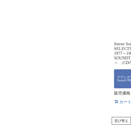
Stereo S
SELECT
1977～19
SOUNDTR
～ （CD
ステレオサ
Sound O
販売価格
カー
並び替え