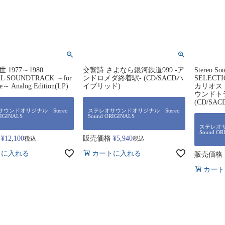
1977～1980
交響詩 さよなら銀河鉄道999 -ア
Stereo S
AL SOUNDTRACK ～for
ンドロメダ終着駅- (CD/SACDハ
SELECT
le～ Analog Edition(LP)
イブリッド)
カリオス
ウンドト
(CD/S
ウンドオリジナル Stereo
ステレオサウンドオリジナル Stereo
RIGINALS
Sound ORIGINALS
ステレオサ
Sound OR
¥
12,100
販売価格
¥
5,940
税込
税込
トに入れる
カートに入れる
販売価格
カート