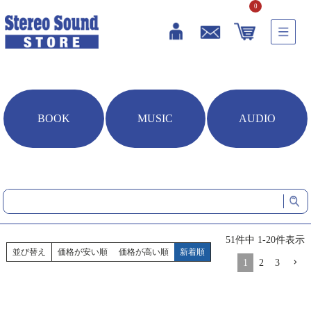
0
BOOK
MUSIC
AUDIO
HOME
音楽ソフト
ステレオサウンド オリジナル音楽ソフト
ジャンル別
クラシック
クラシック
51
件中
1
-
20
件表示
並び替え
価格が安い順
価格が高い順
新着順
1
2
3