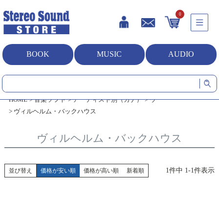
0
BOOK
MUSIC
AUDIO
HOME
音楽ソフト
アーティスト別（カナ）
ウ
ヴィルヘルム・バックハウス
ヴィルヘルム・バックハウス
1
件中
1
-
1
件表示
並び替え
価格が安い順
価格が高い順
新着順