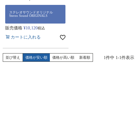
ステレオサウンドオリジナル
Stereo Sound ORIGINALS
販売価格
¥
10,120
税込
カートに入れる
1
件中
1
-
1
件表示
並び替え
価格が安い順
価格が高い順
新着順