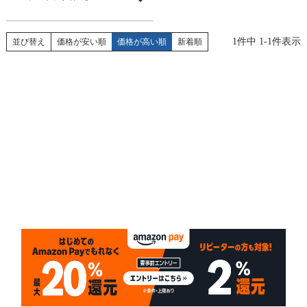
1
件中
1
-
1
件表示
並び替え
価格が安い順
価格が高い順
新着順