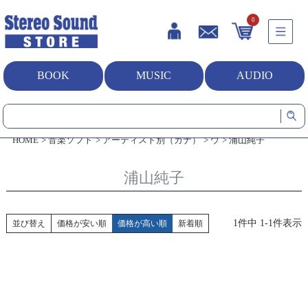
0
BOOK
MUSIC
AUDIO
HOME
音楽ソフト
アーティスト別（カナ）
ウ
浦山純子
浦山純子
1
件中
1
-
1
件表示
並び替え
価格が安い順
価格が高い順
新着順