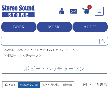
0
BOOK
MUSIC
AUDIO
HOME
音楽ソフト
アーティスト別（カナ）
ホ
ボビー・ハッチャーソン
ボビー・ハッチャーソン
1
件中
1
-
1
件表示
並び替え
価格が安い順
価格が高い順
新着順