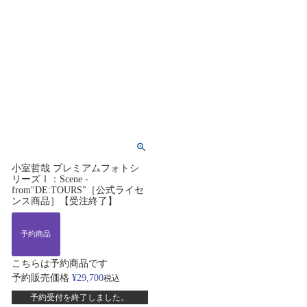
小室哲哉 プレミアムフォトシ
リーズⅠ：Scene -
from"DE:TOURS"［公式ライセ
ンス商品］【受注終了】
予約商品
こちらは予約商品です
予約販売価格
¥
29,700
税込
予約受付を終了しました。