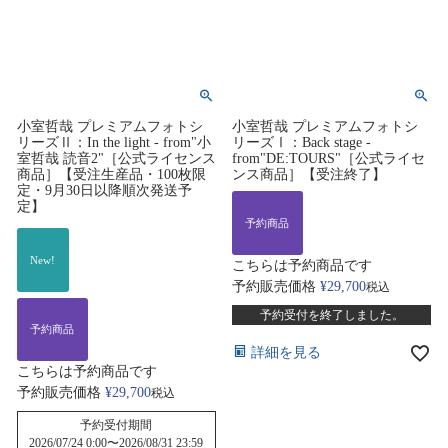
小室哲哉 プレミアムフォトシ
小室哲哉 プレミアムフォトシ
リーズⅡ：In the light - from"小
リーズⅠ：Back stage -
室哲哉 読音2"［公式ライセンス
from"DE:TOURS"［公式ライセ
商品］【受注生産品・100枚限
ンス商品］【受注終了】
定・9月30日以降順次発送予
定】
予約商品
New!
こちらは予約商品です
予約販売価格
¥
29,700
税込
予約受付を終了しました。
予約商品
詳細を見る
こちらは予約商品です
予約販売価格
¥
29,700
税込
予約受付期間
2026/07/24 0:00
〜
2026/08/31 23:59